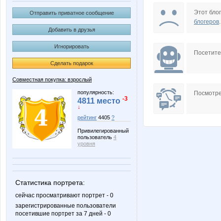
Catherine1
Charm
Этот блог
Отправить приватное сообщение
блогеров
.
Добавить в друзья
Игнорировать
Korolevishna9841
Kozi Boz
Посетит
Сделать подарок
Совместная покупка: взрослый
Nata1
Nata
популярность:
Посмотре
-3
4811 место
↓
рейтинг
4405
?
Привилегированный
Pristavochka
Radmir
пользователь
4
уровня
Your@style
Yumiko
Статистика портрета:
сейчас просматривают портрет - 0
зарегистрированные пользователи
посетившие портрет за 7 дней - 0