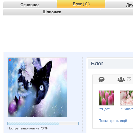
Блог
( 0 )
Основное
Др
Шпионаж
Блог
75
***Цветы***
***Яна**
Посмотреть ещё
Портрет заполнен на 73 %