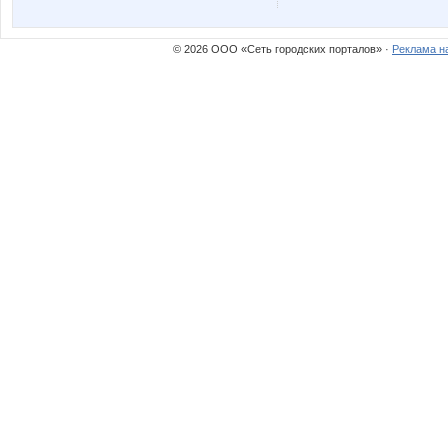
anusha21
atevss
© 2026 ООО «Сеть городских порталов» ·
Реклама н
gonzek
gorjulva
lestia
maksut
solomal
sparro
катеринка11
ле